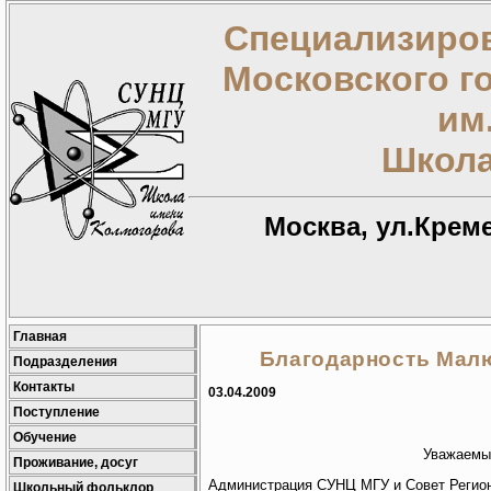
Специализиров
Московского г
им
Школа
Москва, ул.Креме
Главная
Благодарность Мал
Подразделения
Контакты
03.04.2009
Поступление
Обучение
Уважаемы
Проживание, досуг
Администрация СУНЦ МГУ и Совет Регио
Школьный фольклор